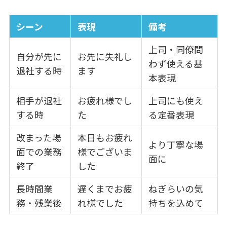
シーン
表現
備考
上司・同僚問
自分が先に
お先に失礼し
わず使える基
退社する時
ます
本表現
相手が退社
お疲れ様でし
上司にも使え
する時
た
る定番表現
改まった場
本日もお疲れ
より丁寧な場
面での業務
様でございま
面に
終了
した
長時間業
遅くまでお疲
ねぎらいの気
務・残業後
れ様でした
持ちを込めて