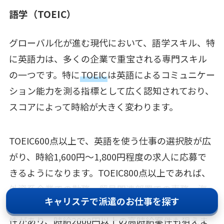
語学（TOEIC）
グローバル化が進む現代において、語学スキル、特
に英語力は、多くの企業で重宝される専門スキル
の一つです。特に
TOEIC
は英語によるコミュニケー
ション能力を測る指標として広く認知されており、
スコアによって時給が大きく変わります。
TOEIC600点以上で、英語を使う仕事の選択肢が広
がり、時給1,600円〜1,800円程度の求人に応募で
きるようになります。TOEIC800点以上であれば、
外資系企業での勤務、貿易関連部署での事務、海
キャリステで派遣のお仕事を探す
外営業サポートなど活躍の場を大きく広げる可能
性があり、時給2000円以上の高時給案件も狙えま